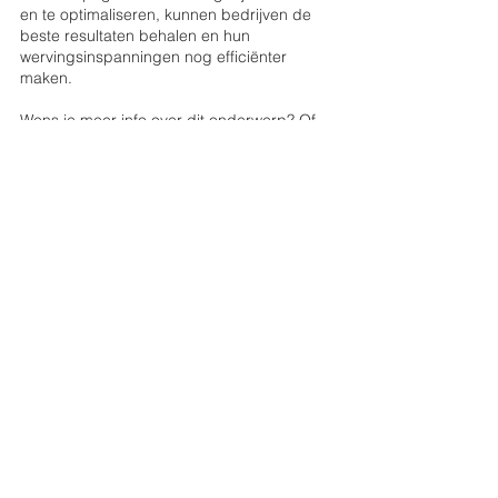
en te optimaliseren, kunnen bedrijven de 
beste resultaten behalen en hun 
wervingsinspanningen nog efficiënter 
maken.
Wens je meer info over dit onderwerp? Of 
een gratis audit van je huidige 
campagnes? Neem 
contact 
met ons op 
voor vrijblijvend advies! 